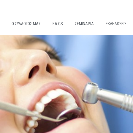
Ο ΣΎΛΛΟΓΟΣ ΜΑΣ
F.A.QS
ΣΕΜΙΝΆΡΙΑ
ΕΚΔΗΛΏΣΕΙΣ